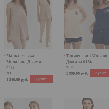
Майка женская
Топ женский Милави
Милавица Джимил
Джимил 9158
9158
9011
Купить
9011
1 999.00
руб.
Купить
1 840.00
руб.