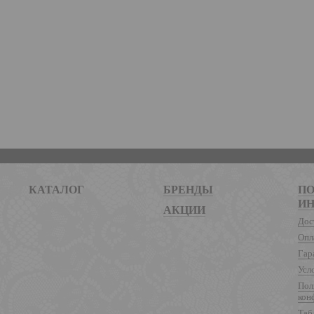
КАТАЛОГ
БРЕНДЫ
ПО
И
АКЦИИ
Дос
Опл
Гар
Усл
Пол
кон
Таб