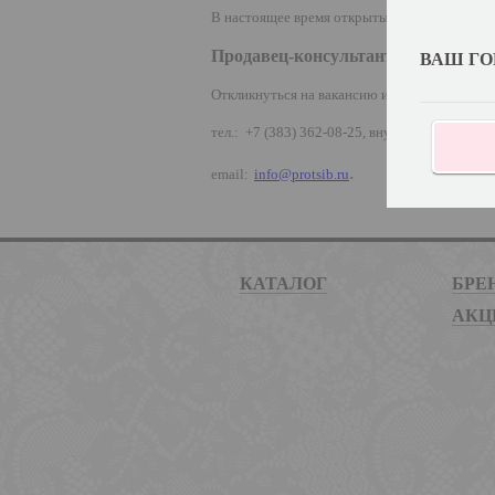
В настоящее время открыты следующие вака
Продавец-консультант
ВАШ ГО
Откликнуться на вакансию и задать все ин
тел.: +7 (383) 362-08-25, внутренний 169
.
email:
info@protsib.ru
КАТАЛОГ
БРЕ
АКЦ