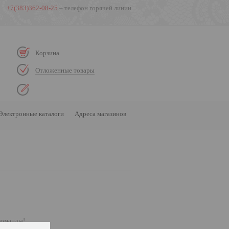
+7(383)362-08-25
– телефон горячей линии
Корзина
Отложенные товары
Электронные каталоги
Адреса магазинов
команды!