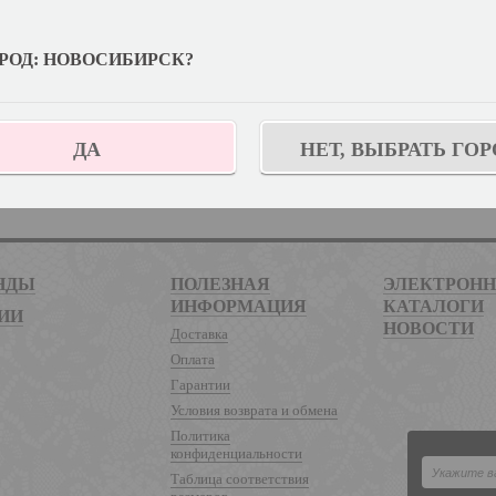
нсии:
РОД: НОВОСИБИРСК?
тересующие вопросы можно менеджеру по персоналу:
ДА
НЕТ, ВЫБРАТЬ ГОР
НДЫ
ПОЛЕЗНАЯ
ЭЛЕКТРОН
ИНФОРМАЦИЯ
КАТАЛОГИ
ИИ
НОВОСТИ
Доставка
Оплата
Гарантии
Условия возврата и обмена
Политика
конфиденциальности
Таблица соответствия