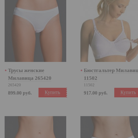
Трусы женские
Бюстгальтер Милави
Милавица 265420
11502
265420
11502
Купить
Купить
899.00
руб.
917.00
руб.