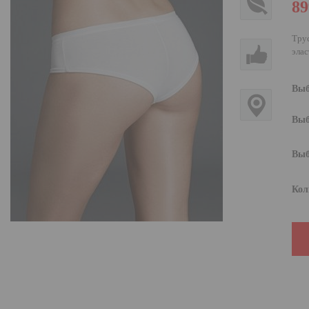
89
Трус
элас
Выб
Выб
Выб
Кол