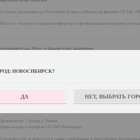
Корсетное белье Milavitsa
Все белье производится в Республике Беларусь (Минск) на фабрике СП ЗАО «
Milavitsa - эксперт в создании комфортных и функциональных моделей для бол
Коллекции белья Alisee от французских дизайнеров
Дизайн – Франция.
Производство
–
фабрика СП ЗАО «Милавица».
РОД: НОВОСИБИРСК?
Эксклюзивная торговая марка, продается исключительно в магазинах Milavitsa
Высокое качество материалов и фурнитуры от ведущих европейских поставщи
ДА
НЕТ, ВЫБРАТЬ ГОР
Латвийское белье торговой марки LAUMA
Производство - Латвия, г. Лиепая.
Марка входит в портфель СП ЗАО «Милавица».
В производстве используются только современные и качественные материалы 