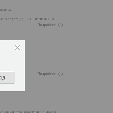
Милавица».
ьших полнот (до 120 G!+полноты HIJ).
Подробнее
закрыть
.
ков.
Подробнее
ОД
ведущих поставщиков Франции, Италии,