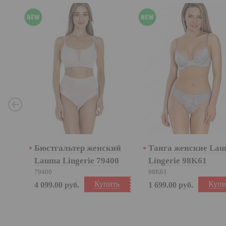
Prev
ий
Бюстгальтер женский
Танга женские La
23
Lauma Lingerie 79400
Lingerie 98K61
79400
98K61
ть
Купить
Купи
4 099.00
руб.
1 699.00
руб.