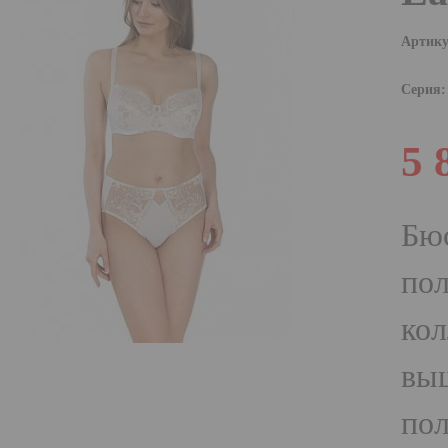
Артику
Серия:
5 
Бюс
пол
кол
выш
пол