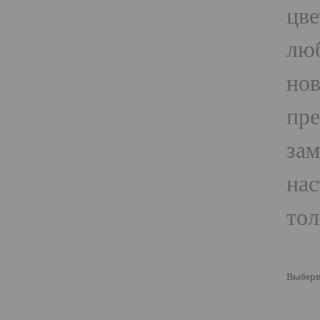
цве
люб
нов
пре
зам
нас
тол
Выбери