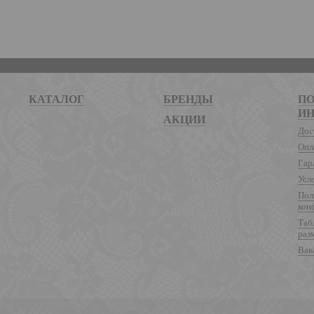
КАТАЛОГ
БРЕНДЫ
ПО
И
АКЦИИ
Дос
Опл
Гар
Усл
Пол
кон
Таб
раз
Вак