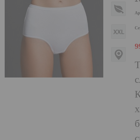
Ар
Се
9
Т
с
К
х
б
с