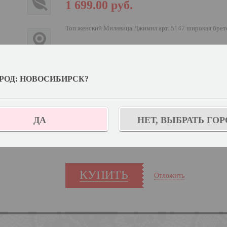
1 699.00
руб.
Топ женский Милавица Джимил арт. 5147 широкая брет
Выберите цвет:
РОД: НОВОСИБИРСК?
Выберите дополнительный цвет:
Белый
Узнат
Выберите размер:
170,176-104
ДА
НЕТ, ВЫБРАТЬ ГОР
Количество:
КУПИТЬ
Отложить