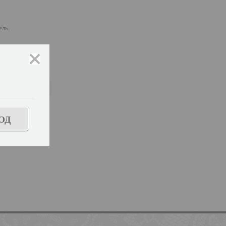
ель.
закрыть
ь размер
ОД