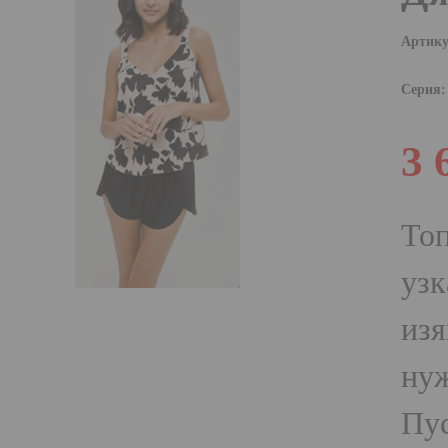
Артику
Серия:
3 
Топ
узк
изя
нуж
Пус