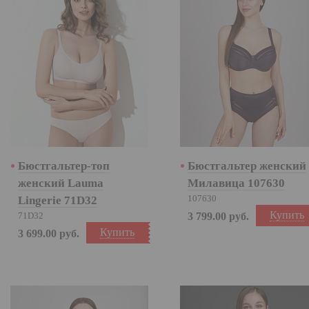
Бюстгальтер-топ
Бюстгальтер женский
женский Lauma
Милавица 107630
107630
Lingerie 71D32
Купить
71D32
3 799.00
руб.
Купить
3 699.00
руб.