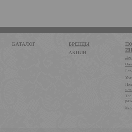
КАТАЛОГ
БРЕНДЫ
ПО
И
АКЦИИ
Дос
Опл
Гар
Усл
Пол
кон
Таб
раз
Вак