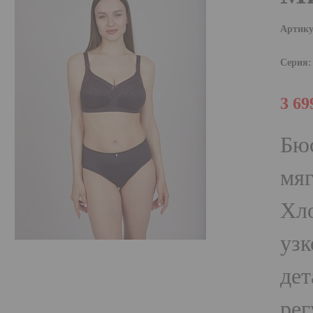
Артику
Серия:
3 69
Бюс
мяг
Хло
узк
дет
рег