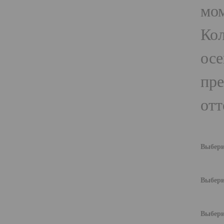
мом
Кол
осе
пре
отт
Выбери
Выбери
Выбери