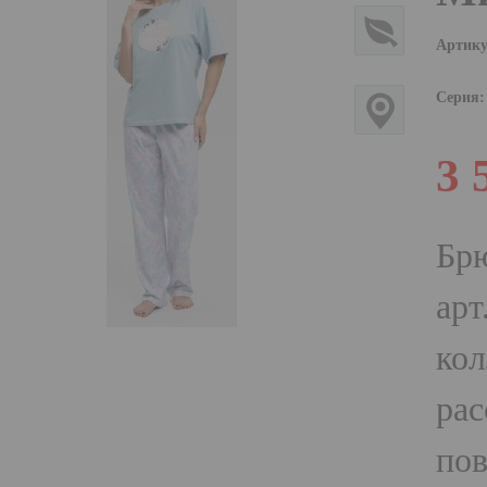
Артику
Серия:
3 
Бр
арт
кол
рас
пов