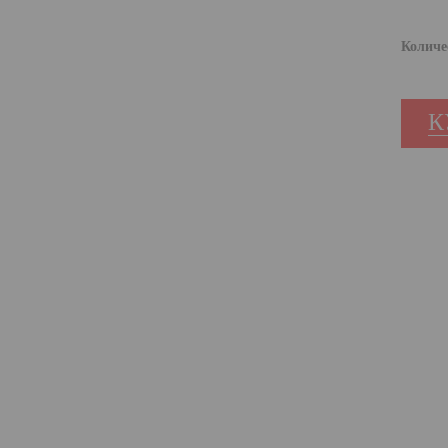
Количе
К