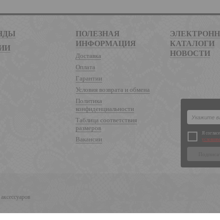
НДЫ
ПОЛЕЗНАЯ
ЭЛЕКТРОН
ИНФОРМАЦИЯ
КАТАЛОГИ
ИИ
НОВОСТИ
Доставка
Оплата
Гарантии
Условия возврата и обмена
Политика
конфиденциальности
Таблица соответствия
размеров
Я соглас
Вакансии
условиям
 аксессуаров