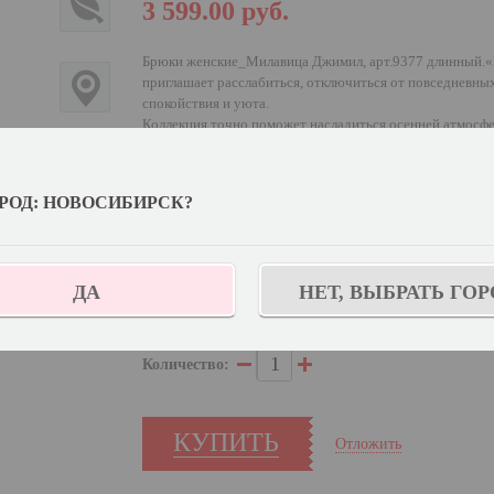
3 599.00
руб.
Брюки женские_Милавица Джимил, арт.9377 длинный.«Н
приглашает расслабиться, отключиться от повседневны
спокойствия и уюта.
Коллекция точно поможет насладиться осенней атмосфер
натуральных оттенках.
РОД: НОВОСИБИРСК?
Выберите цвет:
Выберите дополнительный цвет:
Набивной
ДА
НЕТ, ВЫБРАТЬ ГОР
Узнат
Выберите размер:
170/176-94
Количество:
КУПИТЬ
Отложить