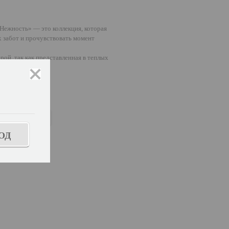
ежность» — это коллекция, которая
х забот и прочувствовать момент
ой, так как представленная в теплых
закрыть
ОД
ь размер