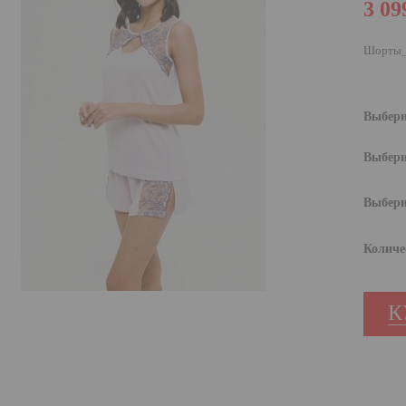
3 09
Шорты_М
Выбери
Выбери
Выбери
Количе
К