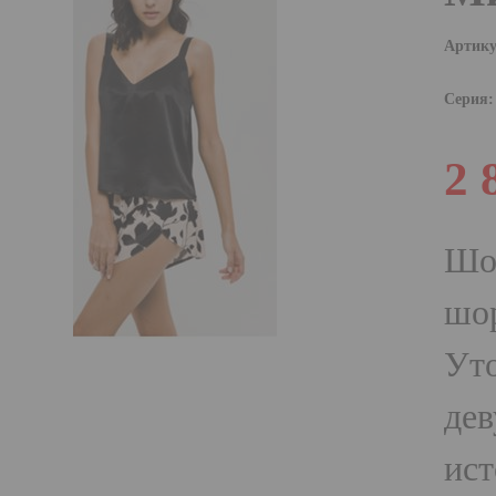
Артику
Серия:
2 
Шо
шор
Уто
дев
ист