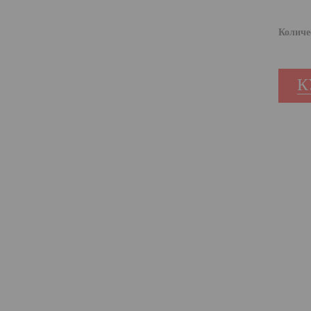
Количе
К