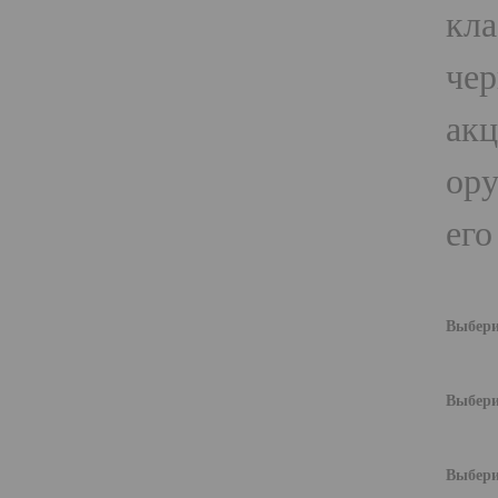
кла
чер
акц
ору
его
Выбери
Выбери
Выбери