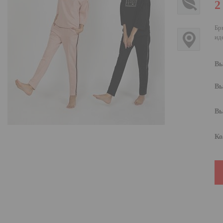
2
Бр
ид
Вы
Вы
Вы
Ко