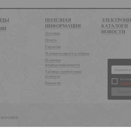
НДЫ
ПОЛЕЗНАЯ
ЭЛЕКТРОН
ИНФОРМАЦИЯ
КАТАЛОГИ
ИИ
НОВОСТИ
Доставка
Оплата
Гарантии
Условия возврата и обмена
Политика
конфиденциальности
Таблица соответствия
размеров
Я соглас
Вакансии
условиям
 аксессуаров