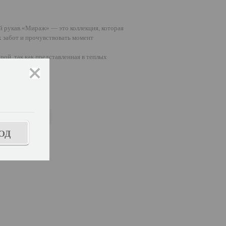
 рукав.«Мираж» — это коллекция, которая
х забот и прочувствовать момент
ой, так как представленная в теплых
закрыть
ОД
ь размер