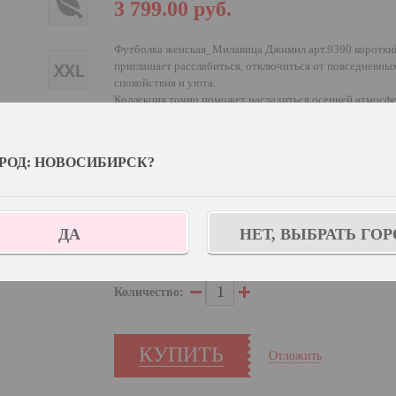
3 799.00
руб.
Футболка женская_Милавица Джимил арт.9390 короткий
приглашает расслабиться, отключиться от повседневны
спокойствия и уюта.
Коллекция точно поможет насладиться осенней атмосфер
натуральных оттенках.
РОД: НОВОСИБИРСК?
Выберите цвет:
Выберите дополнительный цвет:
Ментол
ДА
НЕТ, ВЫБРАТЬ ГОР
Узнат
Выберите размер:
170,176-104
Количество:
КУПИТЬ
Отложить