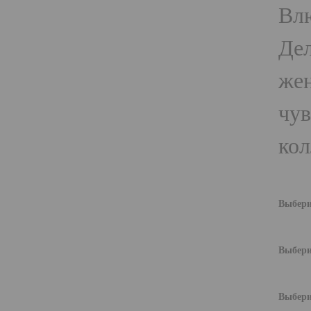
Влю
Дел
жен
чув
ко
Выбери
Выбери
Выбери