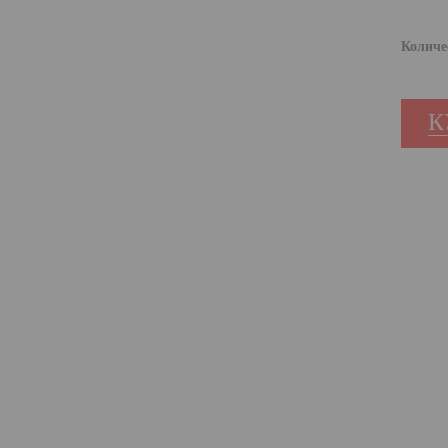
Количе
К