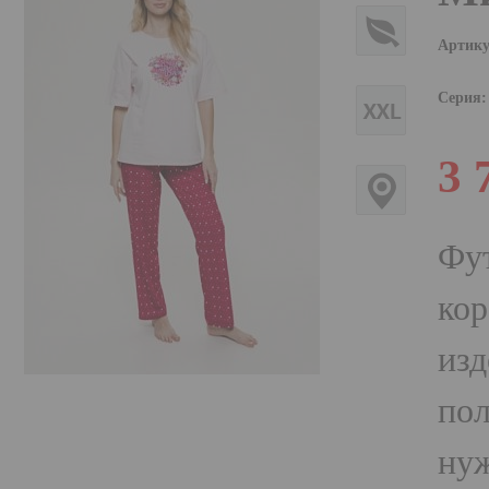
Артику
Серия:
3 
Фут
кор
изд
пол
нуж