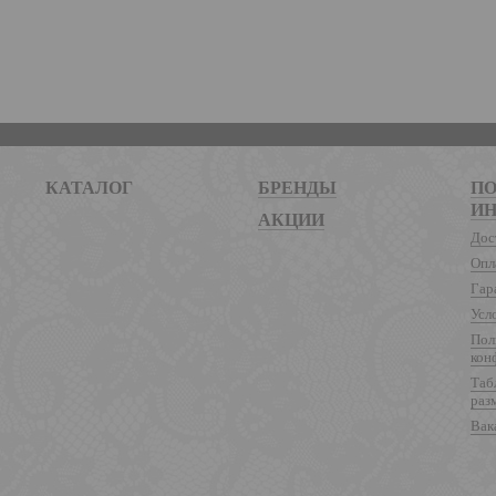
КАТАЛОГ
БРЕНДЫ
ПО
И
АКЦИИ
Дос
Опл
Гар
Усл
Пол
кон
Таб
раз
Вак