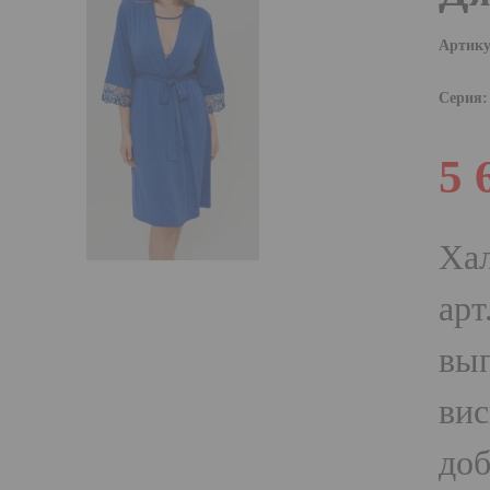
Артику
Серия:
5 
Ха
арт
вып
вис
доб