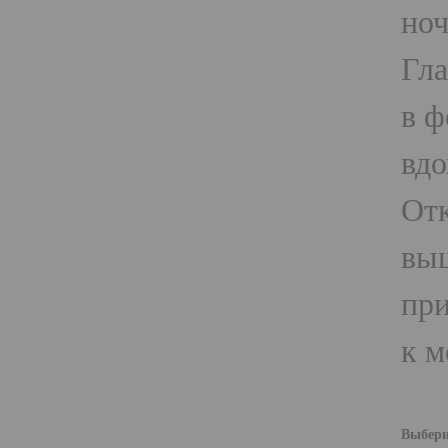
ноч
Гла
в ф
вдо
Отк
выш
при
к м
Выбери