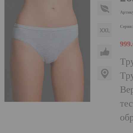
Артик
Серия
999
Тр
Тру
Ве
те
об