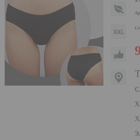
Ар
Се
Т
с
х
х
э