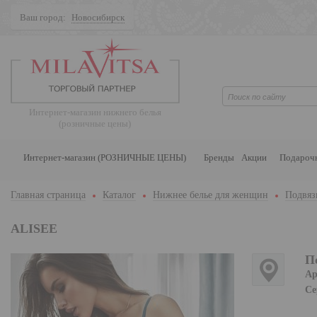
Ваш город:
Новосибирск
Поиск
Интернет-магазин нижнего белья
(розничные цены)
Интернет-магазин (РОЗНИЧНЫЕ ЦЕНЫ)
Бренды
Акции
Подароч
Главная страница
Каталог
Нижнее белье для женщин
Подвязк
ALISEE
По
Ар
Се