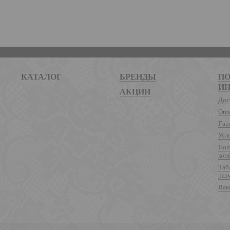
КАТАЛОГ
БРЕНДЫ
ПО
И
АКЦИИ
Дос
Опл
Гар
Усл
Пол
кон
Таб
раз
Вак