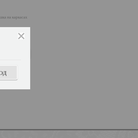
шка на каркасах
закрыть
ь размер
ОД