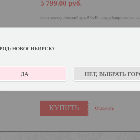
5 799.00
руб.
Бюстгальтер женский арт. 97K40 полудублированная ча
Выберите цвет:
РОД: НОВОСИБИРСК?
Выберите дополнительный цвет:
Античная роза
Узнат
Выберите размер:
75C
ДА
НЕТ, ВЫБРАТЬ ГОР
Количество:
КУПИТЬ
Отложить