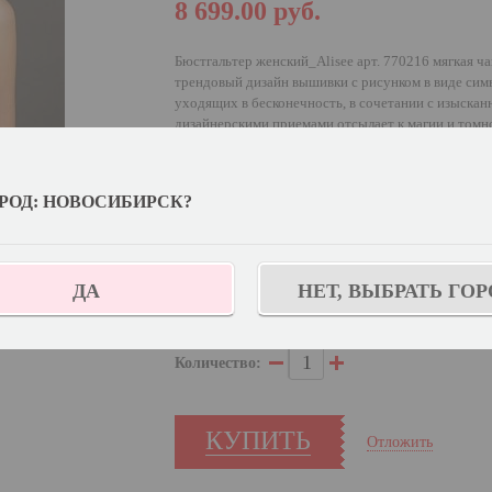
8 699.00
руб.
Бюстгальтер женский_Alisee арт. 770216 мягкая 
трендовый дизайн вышивки с рисунком в виде сим
уходящих в бесконечность, в сочетании с изыск
дизайнерскими приемами отсылает к магии и томно
понятны без слов. И остается только лишь выбрать
РОД: НОВОСИБИРСК?
Выберите цвет:
Выберите дополнительный цвет:
Приглуше
ДА
НЕТ, ВЫБРАТЬ ГОР
У
Выберите размер:
75E
Количество:
КУПИТЬ
Отложить