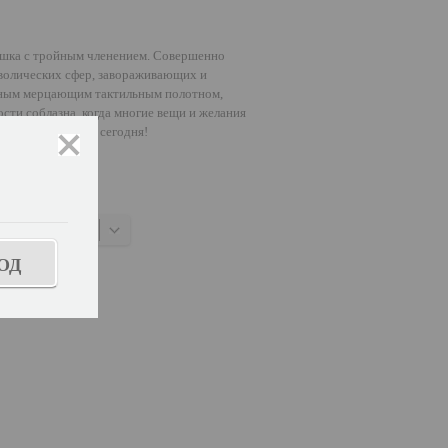
чашка с тройным членением. Совершенно
волических сфер, завораживающих и
анным мерцающим тактильным полотном,
сти соблазна, когда многие вещи и желания
, какая ты будешь сегодня!
закрыть
нно-белый
ОД
знать размер