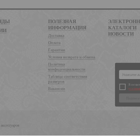
НДЫ
ПОЛЕЗНАЯ
ЭЛЕКТРОН
ИНФОРМАЦИЯ
КАТАЛОГИ
ИИ
НОВОСТИ
Доставка
Оплата
Гарантии
Условия возврата и обмена
Политика
конфиденциальности
Таблица соответствия
размеров
Я соглас
Вакансии
условиям
 аксессуаров