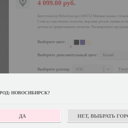
4 099.00
руб.
Бюстгальтер Milavitsa арт.100152 Мягкая чашка с боко
Стан из эластичное полотна, верхняя деталь чашки из 
деталь из трикотажного полотна. Расширенное предлож
Выберите цвет:
Выберите дополнительный цвет:
Белый
Узнат
Выберите размер:
115C
Количество:
РОД: НОВОСИБИРСК?
КУПИТЬ
Отложить
ДА
НЕТ, ВЫБРАТЬ ГОР
С этим товаром покупают: