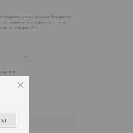
вой корректирующей деталью. На каркасах.
неэластичног сетчатого полотна, нижняя
ение по размерам 100+
ь размер
закрыть
ОД