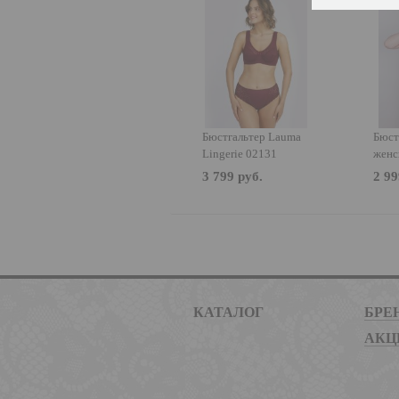
Бюстгальтер Lauma
Бюст
Lingerie 02131
женс
1155
3 799 руб.
2 99
КАТАЛОГ
БРЕ
АКЦ