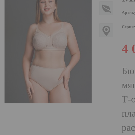
Артик
Серия
4 
Бюс
мяг
Т-
пла
ра