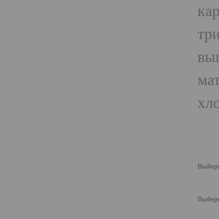
кар
три
вы
мат
хло
Выбери
Выбери