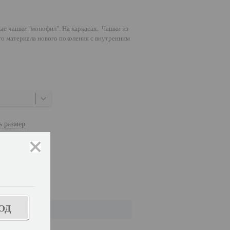
ые чашки "монофил". На каркасах. Чашки из
го материала нового поколения с внутренним
ь размер
закрыть
ОД