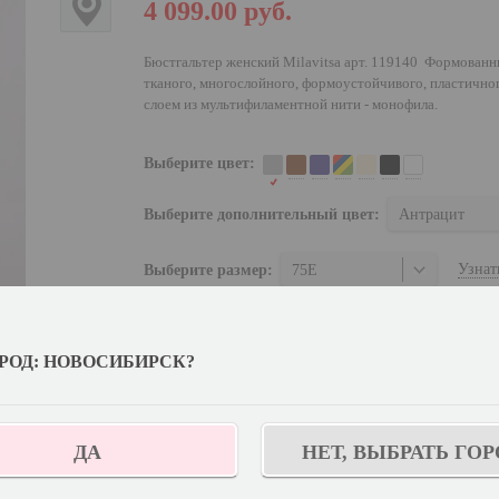
4 099.00
руб.
Бюстгальтер женский Milavitsa арт. 119140 Формованн
тканого, многослойного, формоустойчивого, пластично
слоем из мультифиламентной нити - монофила.
Выберите цвет:
Выберите дополнительный цвет:
Антрацит
Узнат
Выберите размер:
75E
Количество:
РОД: НОВОСИБИРСК?
КУПИТЬ
Отложить
ДА
НЕТ, ВЫБРАТЬ ГОР
С этим товаром покупают: