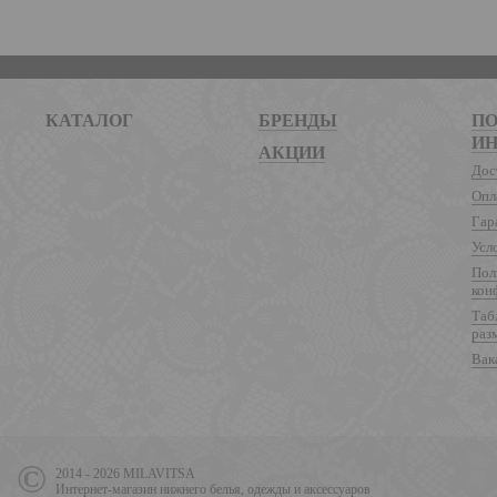
КАТАЛОГ
БРЕНДЫ
ПО
И
АКЦИИ
Дос
Опл
Гар
Усл
Пол
кон
Таб
раз
Вак
2014 - 2026 MILAVITSA
Интернет-магазин нижнего белья, одежды и аксессуаров