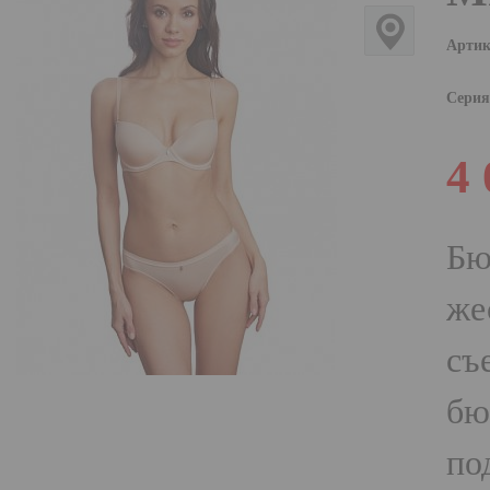
Артик
Серия
4
Бю
же
съ
бю
по