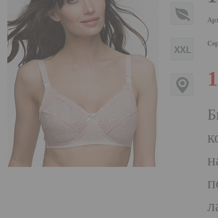
Ар
Сер
1
Б
к
н
п
л