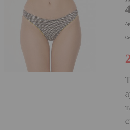
Ар
Се
Т
а
т
с