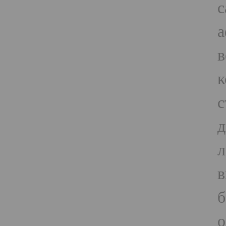
с
а
в
к
с
д
л
в
б
о