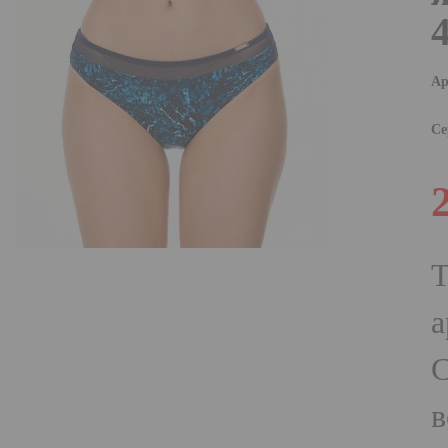
Ар
Се
Т
а
С
в