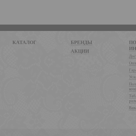
КАТАЛОГ
БРЕНДЫ
ПО
И
АКЦИИ
Дос
Опл
Гар
Усл
Пол
кон
Таб
раз
Вак