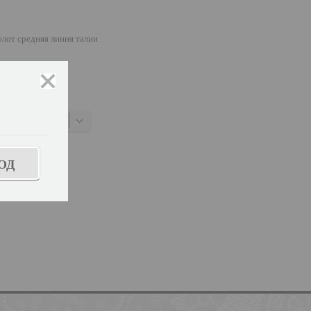
лот средняя линия талии
закрыть
знать размер
ОД