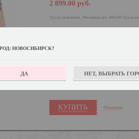
2 899.00
руб.
Трусы купальные_Милавица арт. 480346 Трусы кю
Выберите цвет:
РОД: НОВОСИБИРСК?
Выберите дополнительный цвет:
Сафари
У
Выберите размер:
102
ДА
НЕТ, ВЫБРАТЬ ГОР
Количество:
КУПИТЬ
Отложить