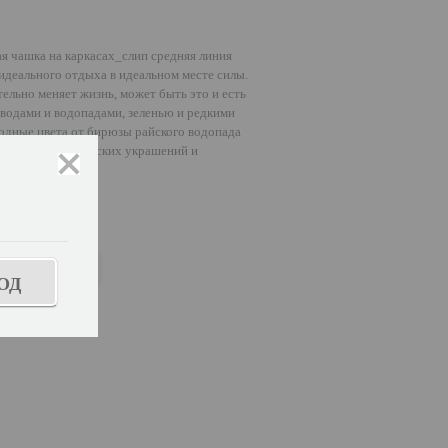
я чашка на каркасах_слип средняя линия
идеального отдыха в идеальном месте силы.
ельно меняет жизнь, может быть это и есть
 водами и водопадами, зеленью и редкими
водные цвета от бирюзы райского водопада
ересных дизайнерских украшений и
закрыть
ОД
ь размер