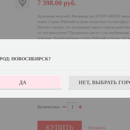
7 398.00
руб.
Купальник женский_Милавица арт.470307/480281 мягка
талии. Серия «Райский остров» погружает в атмосферу 
Многие говорят, что посещение такого острова действит
то, что вам нужно? Прекрасное место с его глубинными
птицами. Дизайн набивки серии «Райский остров», где 
до глубинного сине-чёрного отражаются в серебре инт
транслируют гармонию и красоту природы.
РОД: НОВОСИБИРСК?
Выберите цвет:
Выберите дополнительный цвет:
Черный
ДА
НЕТ, ВЫБРАТЬ ГОР
Узнат
Выберите размер:
80C/102
Количество:
КУПИТЬ
Отложить