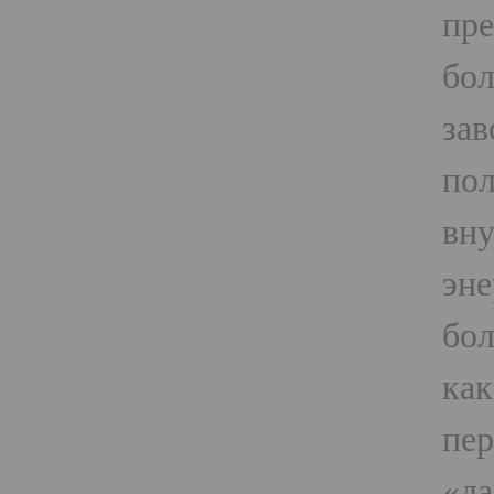
пре
бол
зав
пол
вну
эне
бол
как
пер
«да