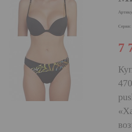
Артику
Серия:
7 
Куп
470
pus
«Ха
воз