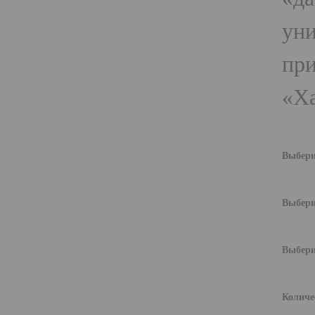
уни
при
«Ха
Выбери
Выбери
Выбери
Количе