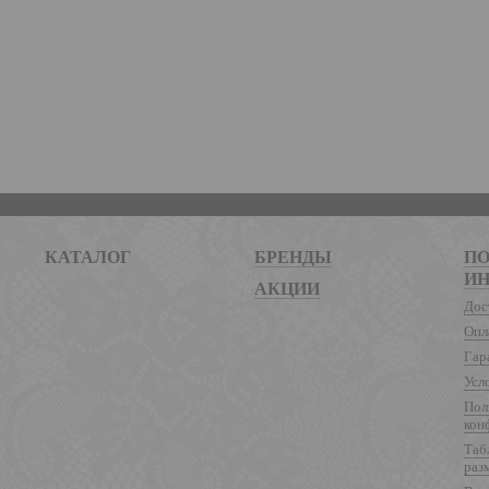
КАТАЛОГ
БРЕНДЫ
ПО
И
АКЦИИ
Дос
Опл
Гар
Усл
Пол
кон
Таб
раз