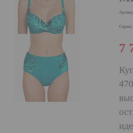
Артику
Серия:
7 
Куп
470
выс
ост
иде