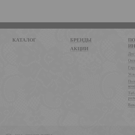
КАТАЛОГ
БРЕНДЫ
ПО
И
АКЦИИ
Дос
Опл
Гар
Усл
Пол
кон
Таб
раз
Вак