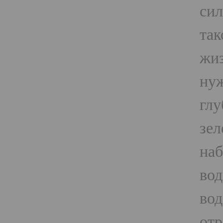
сил
так
жиз
нуж
глу
зел
наб
вод
вод
отр