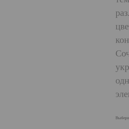
раз
цве
кон
Со
укр
одн
эле
Выбери