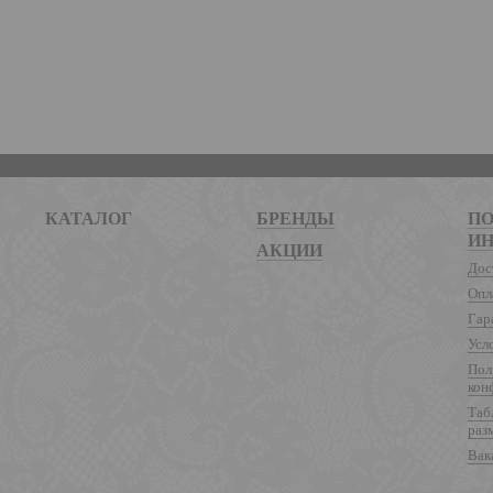
КАТАЛОГ
БРЕНДЫ
ПО
И
АКЦИИ
Дос
Опл
Гар
Усл
Пол
кон
Таб
раз
Вак