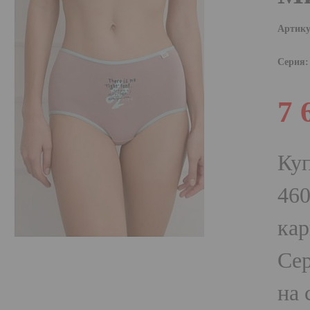
Артику
Серия:
7 
Куп
460
кар
Сер
на 