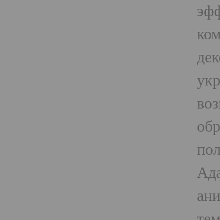
эфф
ком
де
укр
воз
обр
пол
Ада
ани
тем