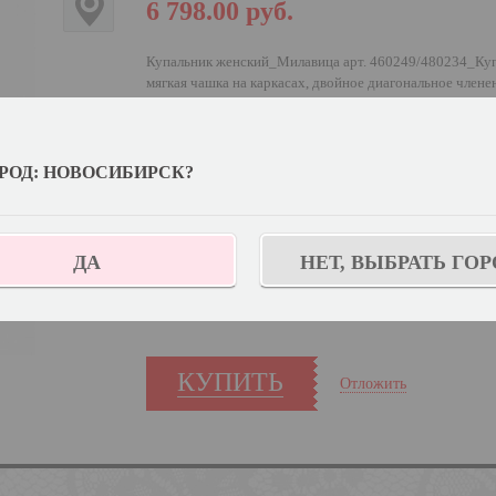
6 798.00
руб.
Купальник женский_Милавица арт. 460249/480234_Ку
мягкая чашка на каркасах, двойное диагональное члене
Выберите цвет:
РОД: НОВОСИБИРСК?
Выберите дополнительный цвет:
Черный наби
Узнат
Выберите размер:
95G/118
ДА
НЕТ, ВЫБРАТЬ ГОР
Количество:
КУПИТЬ
Отложить