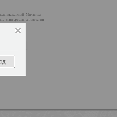
пальник женский_Милавица
ние_слип средняя линия талии
закрыть
вной
ь размер
ОД