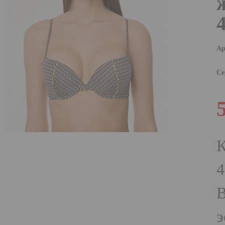
Ар
Се
К
4
В
э