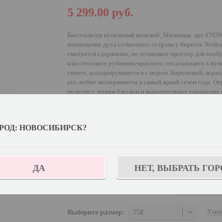
5 299.00
руб.
Бюстгальтер купальный женский_Милавица арт.470394
воплощение духа солнечного острова у берегов Эгей
смотрятся сдержанно, но оставляют простор для вообр
классического рубиново-красного, отсылающего к вулк
синего, ассоциирующегося с морем. Бирюзовый, коралл
кто любит эксперименты в самый яркий сезон года. О
полотно с легким блеском и выразительное украшение 
играет на контрасте с утонченной женской натурой. А
придает легкости и изысканности. Модели серии пред
что даст возможность женщинам с разными
РОД: НОВОСИБИРСК?
типами фигур сполна насладиться комфортным и прия
путешествиях.
Выберите цвет:
ДА
НЕТ, ВЫБРАТЬ ГОР
Выберите дополнительный цвет:
Полуночно-с
Узна
Выберите размер:
75E