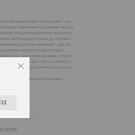
 мягкая чашка. Серия “Санторини” – это
ского моря. Лаконичные однотонные модели
ажения. Невероятная цветовая палитра от
анической природе острова, до глубокого
овый кварц и темно-оливковый – для тех,
пределенную игривость серии придает
в виде цепи с крупными звеньями, которое
бсолютно не утяжеляет силуэт, а наоборот –
закрыть
ставлены на различную полнотную группу,
тным отдыхом в своих незабываемых
ОД
иний
ть размер