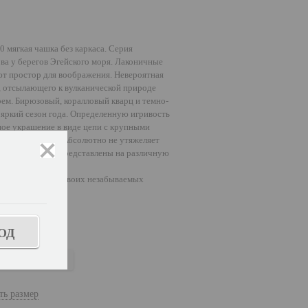
мягкая чашка без каркаса. Серия
ва у берегов Эгейского моря. Лаконичные
ют простор для воображения. Невероятная
о, отсылающего к вулканической природе
рем. Бирюзовый, коралловый кварц и темно-
 яркий сезон года. Определенную игривость
ное украшение в виде цепи с крупными
женской натурой. Абсолютно не утяжеляет
закрыть
и. Модели серии представлены на различную
 разными
тным отдыхом в своих незабываемых
ОД
кварц
ть размер