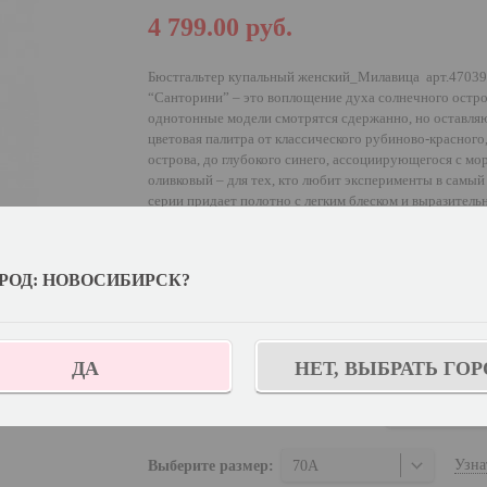
4 799.00
руб.
Бюстгальтер купальный женский_Милавица арт.470390 
“Санторини” – это воплощение духа солнечного остро
однотонные модели смотрятся сдержанно, но оставля
цветовая палитра от классического рубиново-красног
острова, до глубокого синего, ассоциирующегося с мо
оливковый – для тех, кто любит эксперименты в самый
серии придает полотно с легким блеском и выразитель
звеньями, которое играет на контрасте с утонченной 
силуэт, а наоборот – придает легкости и изысканност
полнотную группу, что даст возможность женщинам с
РОД: НОВОСИБИРСК?
типами фигур сполна насладиться комфортным и прия
путешествиях.
Выберите цвет:
ДА
НЕТ, ВЫБРАТЬ ГОР
Выберите дополнительный цвет:
Коралловый 
Узна
Выберите размер:
70A