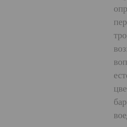
опр
пер
тро
воз
воп
ест
цве
бар
вое