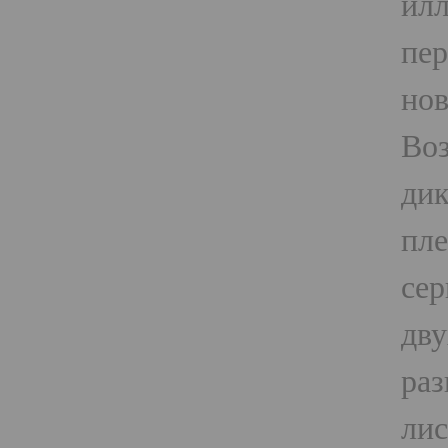
илл
пер
нов
Воз
дик
пле
сер
дву
раз
лис