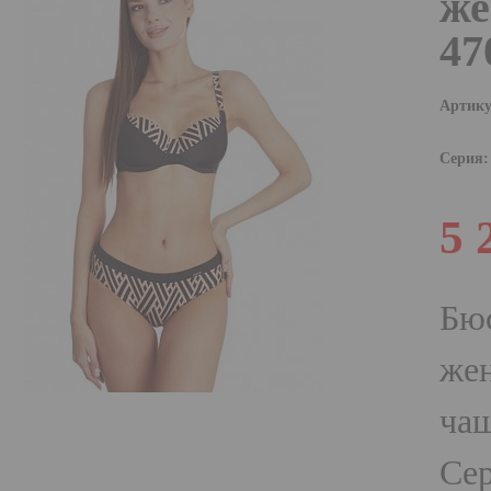
же
47
Артику
Серия:
5 
Бюс
же
чаш
Сер