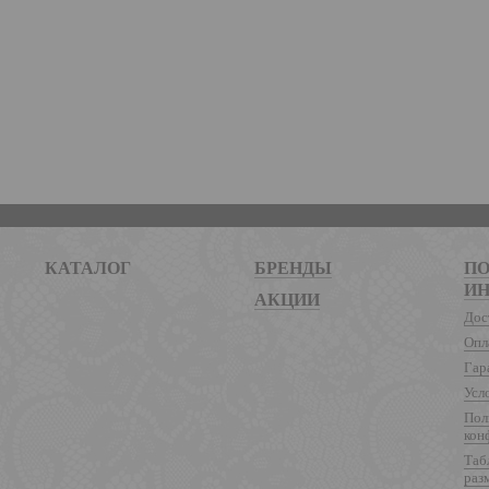
КАТАЛОГ
БРЕНДЫ
ПО
И
АКЦИИ
Дос
Опл
Гар
Усл
Пол
кон
Таб
раз