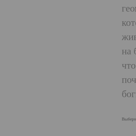
гео
кот
жив
на 
чт
поч
бог
Выбери